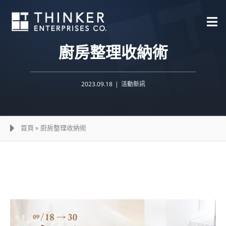
Skip
to
content
廚房整理收納術
2023.09.18
|
活動新訊
首頁
»
廚房整理收納術