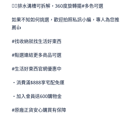
💁‍♂️排水溝槽可拆解，360度旋轉擺#多色可選
如果不知如何挑選，歡迎拍照私訊小編，專人為您推
首頁
薦👍
#找收納就找生活好東西
品牌總覽
#點選連結更多商品可選
經銷／批發／團購合作
#生活好東西官網優惠中
關於我們
・消費滿$888享宅配免運
聯絡我們
・加入會員送600購物金
#原廠正貨安心購買有保障
人才招募