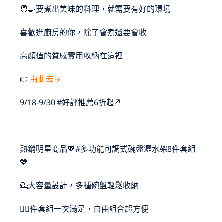
🧑‍🍳要煮出美味的料理，就需要有好的環境
喜歡進廚房的你，除了會煮還要會收
高顏值的質感實用收納在這裡
👉
由此去→
9/18-9/30 #好評推薦6折起↗
熱銷明星商品💖#多功能可調式碗盤瀝水架8件套組
💖
💁大容量設計，多種碗盤輕鬆收納
🙆‍♂️件套組一次滿足，自由組合超方便