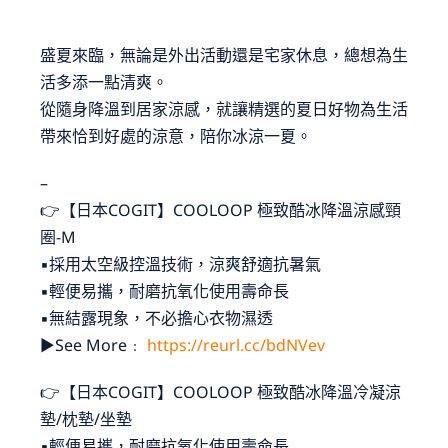
盛夏來臨，無論是外出活動還是宅家休息，總想為生
活多添一點清爽。
從隨身降溫到居家涼感，就讓精選的夏日好物為生活
帶來恰到好處的涼意，陪你冰涼一夏。
–
👉【日本COGIT】COOLOOP 極致酷冰降溫涼感頸
圈-M
▪採用太空級控溫技術，涼爽舒適抗暑氣
▪輕便易攜，耐磨抗氧化使用壽命長
▪無結露現象，不必擔心衣物濕透
►See More﹕
https://reurl.cc/bdNVev
👉【日本COGIT】COOLOOP 極致酷冰降溫冷凝涼
墊/枕墊/坐墊
▪輕便易攜，耐磨抗氧化使用壽命長