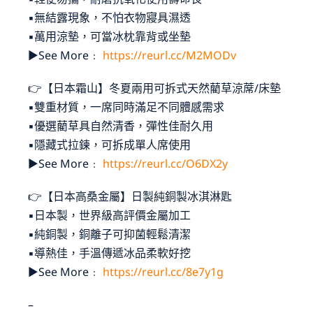
▪無結露現象，不怕衣物寢具濕透
▪萬用涼墊，可當冰枕靠背或坐墊
►See More﹕
https://reurl.cc/M2MODv
👉【日本霜山】冬夏兩用可拆式天然藺草涼蓆/床墊
▪雙重材質，一席同時滿足不同體感需求
▪優選藺草具自然清香，彈性佳耐久用
首頁
▪隱藏式拉鍊，可拆成單人席使用
►See More﹕
https://reurl.cc/O6DX2y
品牌總覽
👉【日本高桑金屬】日製純銅製冰淇淋匙
▪日本製，世界級高評價金屬加工
經銷／批發／團購合作
▪純銅製，銅離子可抑菌輕鬆清潔
▪導熱佳，手溫傳遞冰品柔軟好挖
關於我們
►See More﹕
https://reurl.cc/8e7y1g
–
聯絡我們