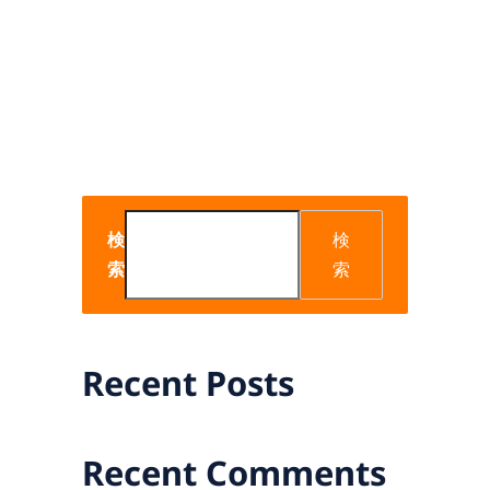
検
検
索
索
Recent Posts
Recent Comments