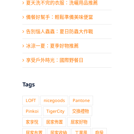
夏天洗不完的衣服：洗曬用品推薦
品牌總覽
備餐好幫手：輕鬆準備美味便當
告別惱人蟲蟲：夏日防蟲大作戰
經銷／批發／團購合作
冰涼一夏：夏季好物推薦
關於我們
享受戶外時光：國際野餐日
聯絡我們
Tags
人才招募
LOFT
nicegoods
Pantone
Pinkoi
TigerCity
交換禮物
家享悅
居家佈置
居家好物
居家布置
居家收納
工業風
廚房