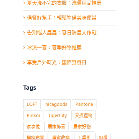
夏天洗不完的衣服：洗曬用品推薦
品牌總覽
備餐好幫手：輕鬆準備美味便當
告別惱人蟲蟲：夏日防蟲大作戰
經銷／批發／團購合作
冰涼一夏：夏季好物推薦
關於我們
享受戶外時光：國際野餐日
聯絡我們
Tags
人才招募
LOFT
nicegoods
Pantone
Pinkoi
TigerCity
交換禮物
家享悅
居家佈置
居家好物
居家布置
居家收納
工業風
廚房