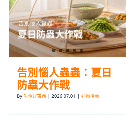
告別惱人蟲蟲：夏日
防蟲大作戰
By
生活好東西
|
2026.07.01
|
好物推薦