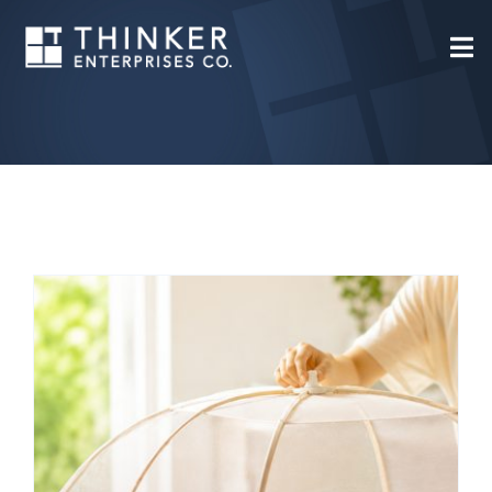
Skip
to
告別惱人蟲蟲：夏日防蟲大作
content
戰